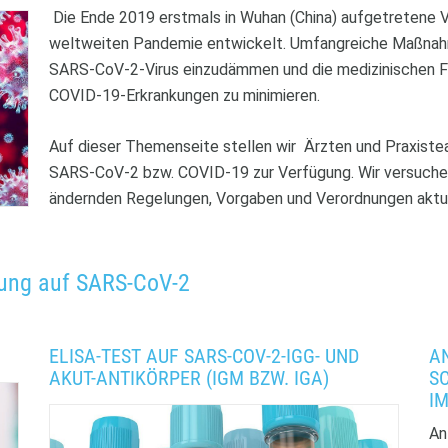
Die Ende 2019 erstmals in Wuhan (China) aufgetretene Vir
weltweiten Pandemie entwickelt. Umfangreiche Maßnah
SARS-CoV-2-Virus einzudämmen und die medizinischen Fo
COVID-19-Erkrankungen zu minimieren.
Auf dieser Themenseite stellen wir Ärzten und Praxist
SARS-CoV-2 bzw. COVID-19 zur Verfügung. Wir versuchen,
ändernden Regelungen, Vorgaben und Verordnungen aktuel
ung auf SARS-CoV-2
ELISA-TEST AUF SARS-COV-2-IGG- UND
AN
AKUT-ANTIKÖRPER (IGM BZW. IGA)
S
I
An