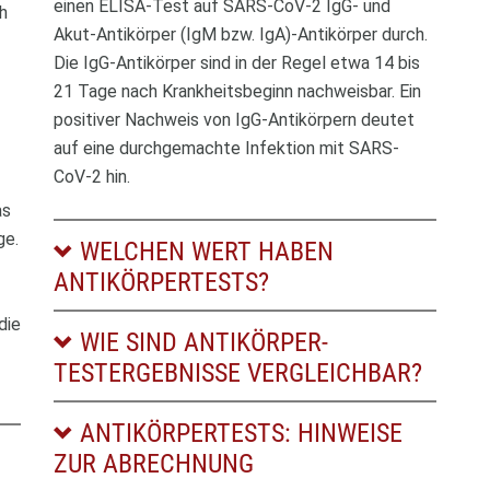
einen ELISA-Test auf SARS-CoV-2 IgG- und
h
Akut-Antikörper (IgM bzw. IgA)-Antikörper durch.
Die IgG-Antikörper sind in der Regel etwa 14 bis
21 Tage nach Krankheitsbeginn nachweisbar. Ein
positiver Nachweis von IgG-Antikörpern deutet
auf eine durchgemachte Infektion mit SARS-
CoV-2 hin.
as
ge.
WELCHEN WERT HABEN
ANTIKÖRPERTESTS?
die
WIE SIND ANTIKÖRPER-
TESTERGEBNISSE VERGLEICHBAR?
ANTIKÖRPERTESTS: HINWEISE
ZUR ABRECHNUNG